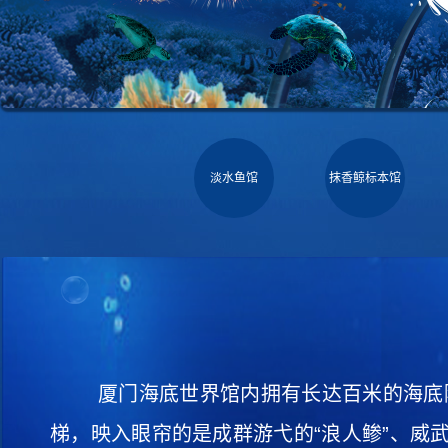
淡水鱼馆
抹香鲸标本馆
厦门海底世界馆内拥有长达百米的海底
梯，映入眼帘的是成群游弋的“浪人鲹”、威武