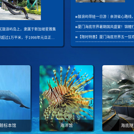
鼓浪屿带娃一日游｜亲测省心路线
厦门海底世界暑期国风盛宴！锦鲤打卡、非
区鼓浪屿岛上，隶属于新加坡星雅集
【限时特惠】厦门海底世界五一狂
超过1万平米，于1998年元旦正…
鲸标本馆
海洋馆
海底隧